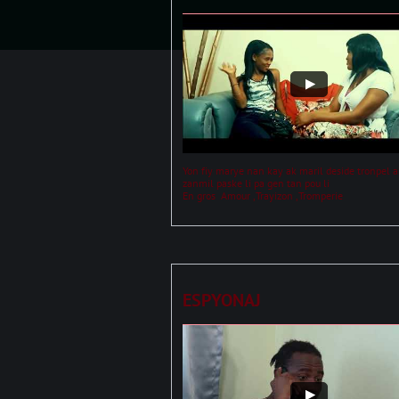
Yon fiy marye nan kay ak maril deside tronpel a
zanmil paske li pa gen tan pou li 
En gros  Amour ,Trayizon ,Tromperie 
ESPYONAJ