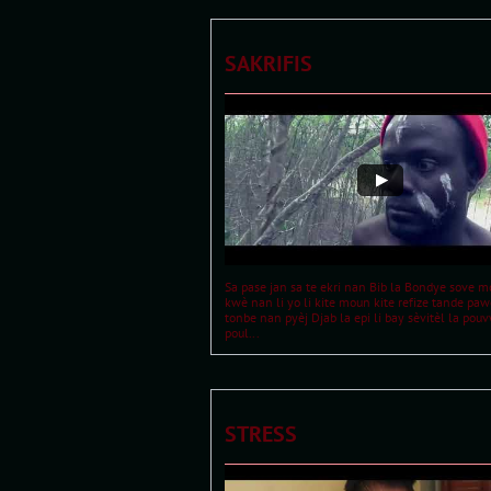
SAKRIFIS
Sa pase jan sa te ekri nan Bib la Bondye sove mo
kwè nan li yo li kite moun kite refize tande pawo
tonbe nan pyèj Djab la epi li bay sèvitèl la pouv
poul...
STRESS