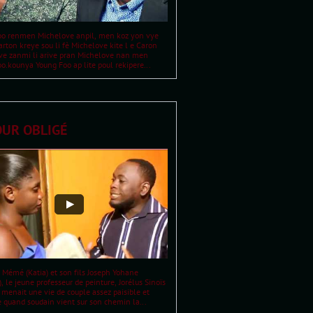
oo renmen Michelove anpil, men koz yon vye 
rton kreye sou li fè Michelove kite l e Caron 
e zanmi li arive pran Michelove nan men 
o.kounya Young Foo ap lite poul rekipere...
UR OBLIGÉ
 Mémé (Katia) et son fils Joseph Yohane 
, le jeune professeur de peinture, Jorélus Sinoïs 
, menait une vie de couple assez paisible et 
e quand soudain vient sur son chemin la...