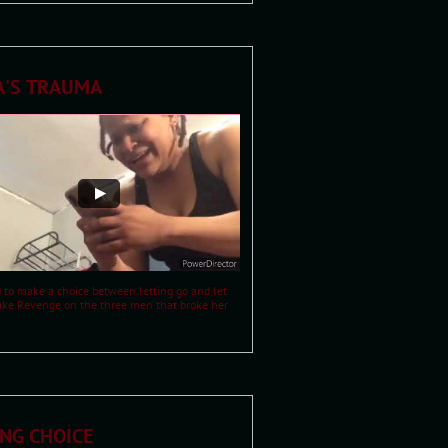
A'S TRAUMA
d to make a choice between letting go and let 
ake Revenge on the three men that broke her 
NG CHOICE