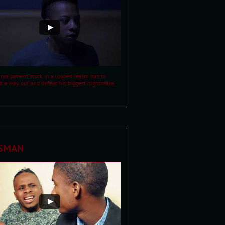
ia patient stuck in a looped realm has to 
ut a way out and defeat his biggest nightmare.
ISMAN