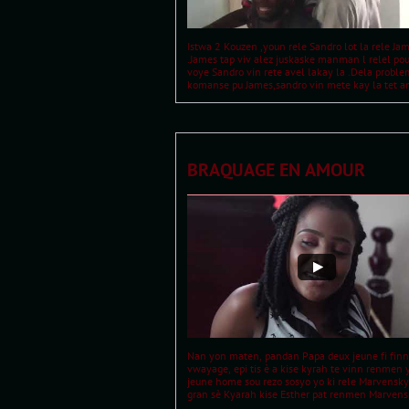
Istwa 2 Kouzen ,youn rele Sandro lot la rele Jam
.James tap viv alez juskaske manman l relel poul
voye Sandro vin rete avel lakay la .Dela problem
komanse pu James,sandro vin mete kay la tet an
BRAQUAGE EN AMOUR
Nan yon maten, pandan Papa deux jeune fi finn 
vwayage, epi tis è a kise kyrah te vinn renmen y
jeune home sou rezo sosyo yo ki rele Marvensky
gran sè Kyarah kise Esther pat renmen Marvensk