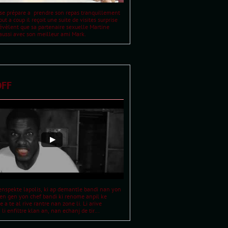
se prépare a  prendre son repas tranquillement  
ut a coup il reçoit une suite de visites surprise 
révèlent que sa partenaire sexuelle Martine 
aussi avec son meilleur ami Mark.
    OFF
enspekte lapolis, ki ap demantle bandi nan yon 
en gen yon chef bandi ki renome anpil ke 
 a te al rive rantre nan zone li. Li arive 
i enfiltre klan an, nan echanj de tir...