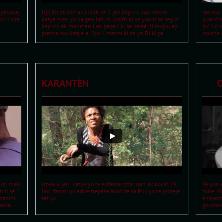
pèsonaj 
Djo Bit la bon ak Judith se 2 jèn kap viv sou menm 
Nelson 
li kite 
katye men yo pa gen bèl lè. Judith ki se yon ti sè legliz 
quand to
kap viv ak manman'l ak papa'l ki se pastè, li toujou ap 
qui lui 
preche sou katye a, Djo li menm ki se yn DJ ki pa...
couche 
KARANTÈN
  
òt, men 
istwa 6 jèn, katye yo te enfekte totalman ak kovid 19 
Se yon 
ti sè li 
lan, fanmi yo arive trepase akoz de sa Pou yo te proteje 
zone, M
zanmi 
tèt yo, 
enspekte
ekrè...
goumen l