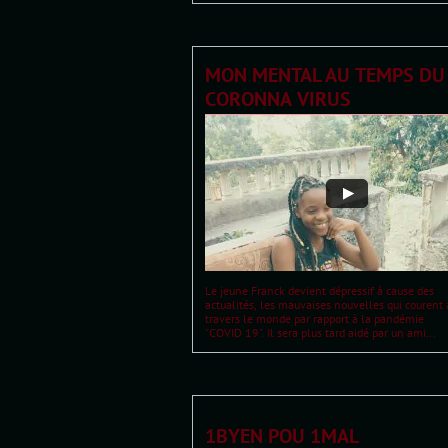
MON MENTAL AU TEMPS DU 
CORONNA VIRUS
Le jeune Franck devient dépressif à cause des
actualités, les mauvaises nouvelles qui courent 
travers le monde par rapport à la pandémie
"COVID 19". Il sera plus tard aidé par un ami...
1BYEN POU 1MAL