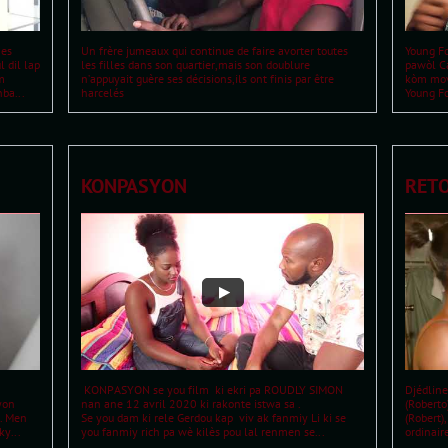
es 
Un frère jumeaux qui continue de faire avorter toutes 
Young F
 dil lap 
les filles dans son quartier,mais son doublure 
pawòl Ca
 
n’appuyait guère ses décisions,ils ont finis par être 
kòm mov
ba...
harcelés
Young Fo
KONPASYON
RETO
 KONPASYON se you film  ki ekri pa ROUDLY SIMON  
Djédline
on 
nan ane 12 avril 2020 ki rakonte istwa sa .
(Roberto)
. Men 
Se you dam ki rele Gerdou kap  viv ak fanmiy Li ki se 
(Robert)
y...
you fanmiy rich pa wè kilès pou lal renmen se...
ordinair