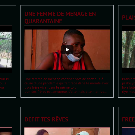
UNE FEMME DE MENAGE EN 
PLAI
QUARANTAINE
un ki 
Une femme de ménage confiner hors de chez elle à 
Plaisir 
l la 
cause d'une pandémie qui fait rage dans le monde avec 
paske yo
wa 
trois frère vivant sur le même toit. 
bwa kote
L'un des frères est amoureux d'elle mais elle n'arrive...
tiye moun
DEFIT TES RÊVES
FREE