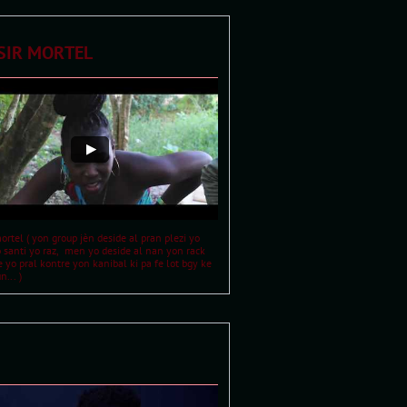
SIR MORTEL
mortel ( yon group jèn deside al pran plezi yo 
 santi yo raz,  men yo deside al nan yon rack 
 yo pral kontre yon kanibal ki pa fe lot bgy ke 
... ) 