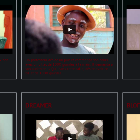
k bon 
Un professeur déside un jour et commença son cours 
...
avec un billet de 1000 gourdes à la main. Il demanda à 
son auditoire : « Qui, dans cette salle, désire avoir ce 
billet de 1000 gourdes 
DREAMER
BLOF