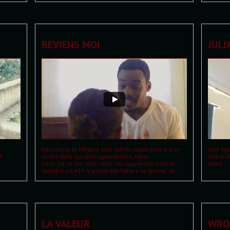
REVIENS MOI
JULI
Hans Carly et Mégane sont mariés depuis trois ans et 
Julia ha
à
vivent dans leur petit appartement, Hans
God or t
Carly est un bon mari selon les apparences mais en 
heart.
realité il n&#39;a jamais été fidèle a sa femme, et...
LA VALEUR
WRO