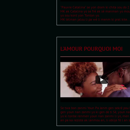
"Pauvre Catalina" se yon dram ki chita sou do 2 
MK ak Catalina yo se frè ak sè manman yo mouri 
yo sou kont yon Tonton yo.
MK tèlman jalou li pa wè li menm ki pral kite...
L'AMOUR POURQUOI MOI
Se twa bon zanmi Youn Pa Janm gen sekrè pou l
gen youn nan zanmi yo ki gen de ti Sè, youn nan 
yo ki tonbe renmen youn nan zanmi li yo, men 
an pa ka reziste ak lanmou an, li oblije fè l an s