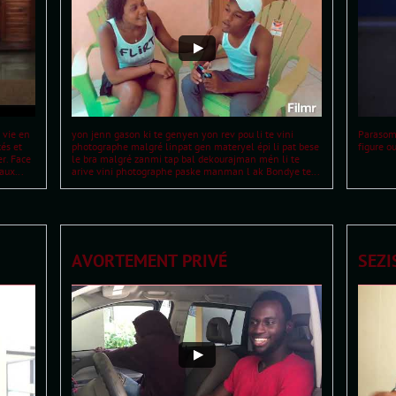
 vie en 
yon jenn gason ki te genyen yon rev pou li te vini 
Parasomn
és et 
photographe malgré linpat gen materyel épi li pat bese 
figure o
r. Face 
le bra malgré zanmi tap bal dekourajman mén li te 
aux...
arive vini photographe paske manman l ak Bondye te...
AVORTEMENT PRIVÉ
SEZ